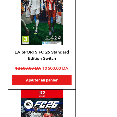
EA SPORTS FC 26 Standard
Edition Switch
Prix original
Prix promotionnel
12 500,00 DA
10 500,00 DA
Ajouter au panier