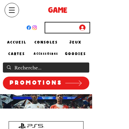
SELECT
GAME
STORE
El Achour, Alger
Connexion
ACCUEIL
CONSOLES
JEUX
CARTES
GOODIES
ACCESSOIRES
Promotions