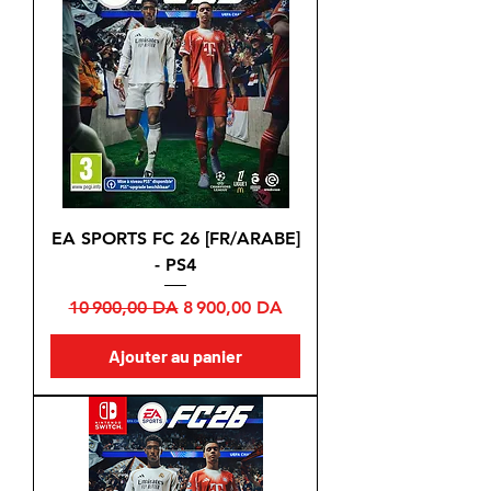
EA SPORTS FC 26 [FR/ARABE]
- PS4
Prix original
Prix promotionnel
10 900,00 DA
8 900,00 DA
Ajouter au panier