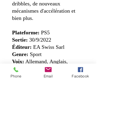
dribbles, de nouveaux
mécanismes d'accélération et
bien plus.
Plateforme:
PS5
Sortie:
30/9/2022
Éditeur:
EA Swiss Sarl
Genre:
Sport
Voix:
Allemand, Anglais,
Espagnol, Espagnol (Mexique),
Français (France), Italien,
Phone
Email
Facebook
Néerlandais, Portugais (Brésil)
Langues à l'écran:
Allemand,
Anglais, Danois, Espagnol,
Espagnol (Mexique), Français
(France), Italien, Norvégien,
Néerlandais, Portugais (Brésil),
Portugais (Portugal), Suédois