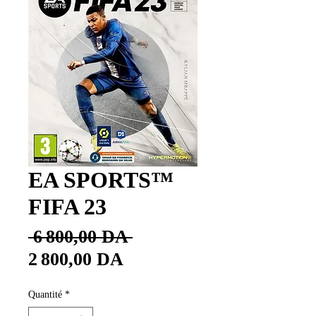
EA SPORTS™
FIFA 23
Prix
 6 800,00 DA 
Prix
original
2 800,00 DA
promotionnel
Quantité
*