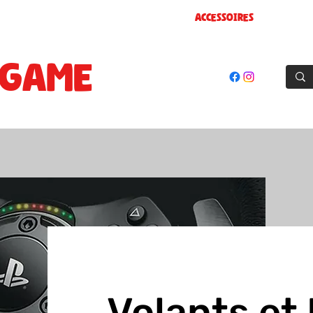
oles
Jeux
Cartes Prepayées
Accessoires
Goodie
GAME
STORE
El Achour, Alger
Volants et