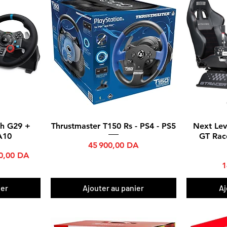
ch G29 +
Thrustmaster T150 Rs - PS4 - PS5
Next Lev
Aperçu rapide
A10
GT Rac
Prix
45 900,00 DA
promotionnel
0,00 DA
P
1
ier
Ajouter au panier
Aj