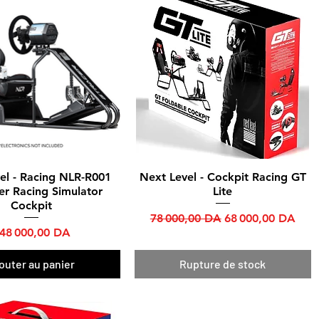
el - Racing NLR-R001
Next Level - Cockpit Racing GT
Aperçu rapide
Aperçu rapide
er Racing Simulator
Lite
Cockpit
Prix original
Prix promotionne
78 000,00 DA
68 000,00 DA
rix
48 000,00 DA
outer au panier
Rupture de stock