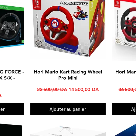
NG FORCE -
Hori Mario Kart Racing Wheel
Hori Mar
Aperçu rapide
 S/X -
Pro Mini
Prix original
Prix promotionnel
Prix ori
23 500,00 DA
14 500,00 DA
36 500
A
ier
Ajouter au panier
Aj