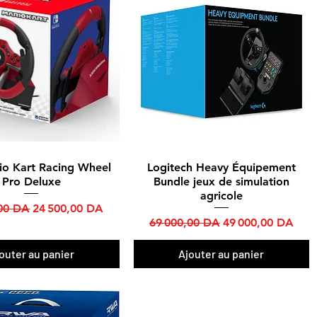
io Kart Racing Wheel
Logitech Heavy Équipement
Aperçu rapide
Aperçu rapide
Pro Deluxe
Bundle jeux de simulation
agricole
ginal
Prix promotionnel
,00 DA
24 500,00 DA
Prix original
Prix promotionne
69 000,00 DA
49 000,00 DA
outer au panier
Ajouter au panier