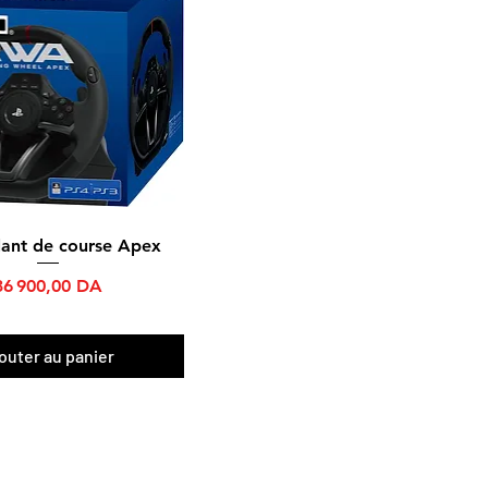
lant de course Apex
Aperçu rapide
Prix
36 900,00 DA
outer au panier