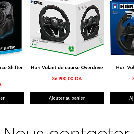
rce Shifter
Hori Volant de course Overdrive
Hori Vo
Aperçu rapide
Prix
36 900,00 DA
A
ier
Ajouter au panier
Aj