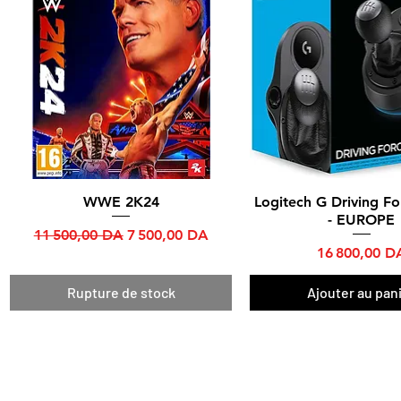
WWE 2K24
Logitech G Driving Fo
Aperçu rapide
Aperçu rapide
- EUROPE
Prix original
Prix promotionnel
11 500,00 DA
7 500,00 DA
Prix
16 800,00 D
Rupture de stock
Ajouter au pan