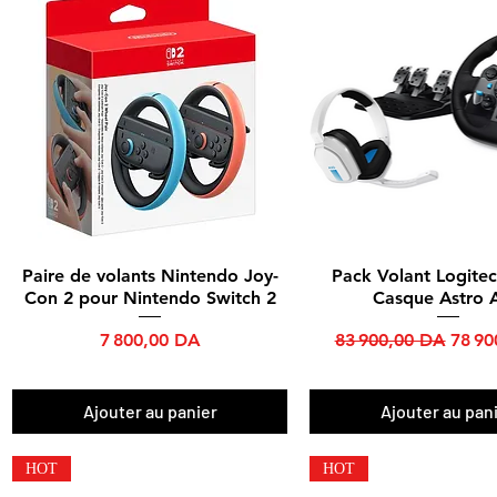
Paire de volants Nintendo Joy-
Pack Volant Logite
Aperçu rapide
Aperçu rapide
Con 2 pour Nintendo Switch 2
Casque Astro 
Prix
Prix original
Prix 
7 800,00 DA
83 900,00 DA
78 90
Ajouter au panier
Ajouter au pan
HOT
HOT