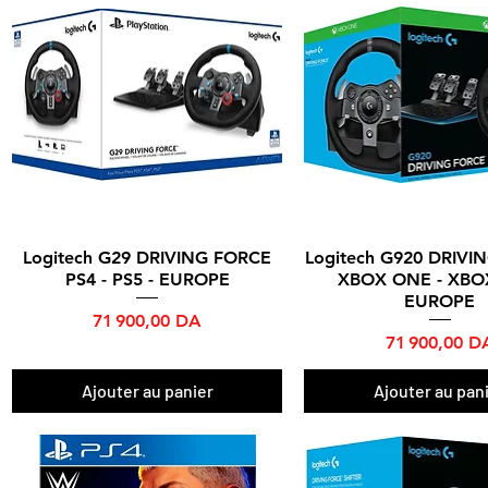
Logitech G29 DRIVING FORCE
Logitech G920 DRIVI
Aperçu rapide
Aperçu rapide
PS4 - PS5 - EUROPE
XBOX ONE - XBOX
EUROPE
Prix
71 900,00 DA
Prix
71 900,00 D
Ajouter au panier
Ajouter au pan