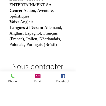
ENTERTAINMENT SA
Genre:
Action, Aventure,
Spécifiques
Voix:
Anglais
Langues à l'écran:
Allemand,
Anglais, Espagnol, Français
(France), Italien, Néerlandais,
Polonais, Portugais (Brésil)
Nous contacter
Addresse:
Phone
Email
Facebook
Lotissement D, lot N°68, Commune El
Achour, Alger.