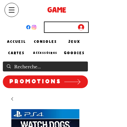
SELECT
GAME
STORE
El Achour, Alger
Connexion
ACCUEIL
CONSOLES
JEUX
CARTES
GOODIES
ACCESSOIRES
Promotions