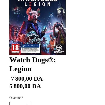
Watch Dogs®:
Legion
Prix
 7 800,00 DA 
Prix
original
5 800,00 DA
promotionnel
Quantité
*