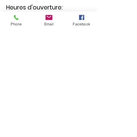
Heures d'ouverture:
Samedi - Jeudi
10:30 – 19:00
Phone
Email
Facebook
Vendreudi
17:00 – 19:00