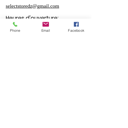
selectstoredz@gmail.com
Heures d'ouverture:
Phone
Email
Facebook
Samedi - Jeudi
10:30 – 19:00
Vendreudi
17:00 – 19:00