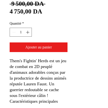
Prix
 9 500,00 DA 
Prix
original
4 750,00 DA
promotionnel
Quantité
*
Ajouter au panier
Them's Fightin' Herds est un jeu
de combat en 2D peuplé
d'animaux adorables conçus par
la productrice de dessins animés
réputée Lauren Faust. Un
guerrier redoutable se cache
sous l'extérieur câlin !
Caractéristiques principales