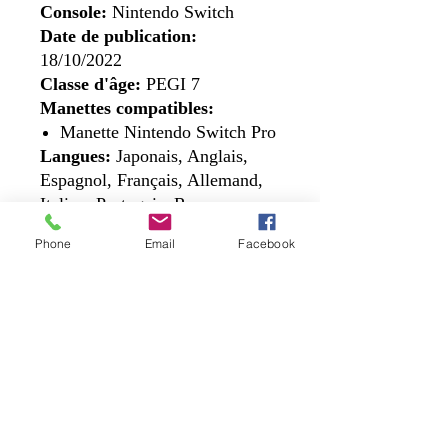
Console:
Nintendo Switch
Date de publication:
18/10/2022
Classe d'âge:
PEGI 7
Manettes compatibles:
Manette Nintendo Switch Pro
Langues:
Japonais, Anglais,
Espagnol, Français, Allemand,
Italien, Portugais, Russe,
Coréen, Chinois
Phone
Email
Facebook
Nous contacter
Addresse:
Lotissement D, lot N°68, Commune El
Achour, Alger.