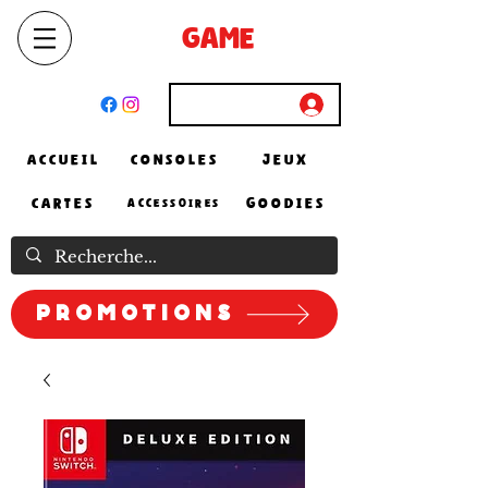
SELECT
GAME
STORE
El Achour, Alger
Connexion
ACCUEIL
CONSOLES
JEUX
CARTES
GOODIES
ACCESSOIRES
Promotions