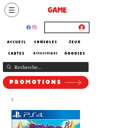
SELECT
GAME
STORE
El Achour, Alger
Connexion
ACCUEIL
CONSOLES
JEUX
CARTES
GOODIES
ACCESSOIRES
Promotions