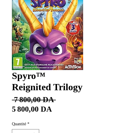
Spyro™
Reignited Trilogy
Prix
 7 800,00 DA 
Prix
original
5 800,00 DA
promotionnel
Quantité
*