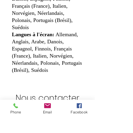
Français (France), Italien,
Norvégien, Néerlandais,
Polonais, Portugais (Brésil),
Suédois
Langues à l'écran:
Allemand,
Anglais, Arabe, Danois,
Espagnol, Finnois, Français
(France), Italien, Norvégien,
Néerlandais, Polonais, Portugais
(Brésil), Suédois
Nous contacter
Addresse:
Phone
Email
Facebook
Lotissement D, lot N°68, Commune El