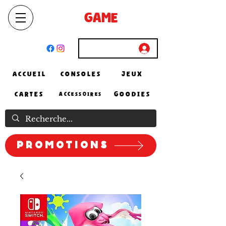
SELECT
GAME
STORE
El Achour, Alger
Connexion
ACCUEIL
CONSOLES
JEUX
CARTES
GOODIES
ACCESSOIRES
Promotions