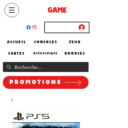
SELECT
GAME
STORE
El Achour, Alger
Connexion
ACCUEIL
CONSOLES
JEUX
CARTES
GOODIES
ACCESSOIRES
Promotions