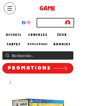
SELECT
GAME
STORE
El Achour, Alger
Connexion
ACCUEIL
CONSOLES
JEUX
CARTES
GOODIES
ACCESSOIRES
Promotions