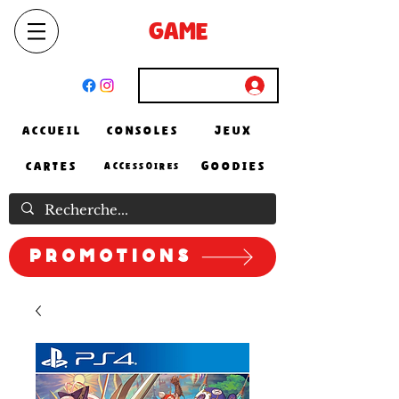
SELECT
GAME
STORE
El Achour, Alger
Connexion
ACCUEIL
CONSOLES
JEUX
CARTES
GOODIES
ACCESSOIRES
Promotions