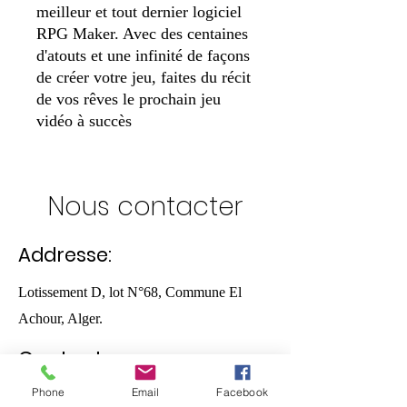
meilleur et tout dernier logiciel
RPG Maker. Avec des centaines
d'atouts et une infinité de façons
de créer votre jeu, faites du récit
de vos rêves le prochain jeu
vidéo à succès
Nous contacter
Addresse:
Lotissement D, lot N°68, Commune El
Achour, Alger.
Contact:
Phone
Email
Facebook
05.55.52.28.70