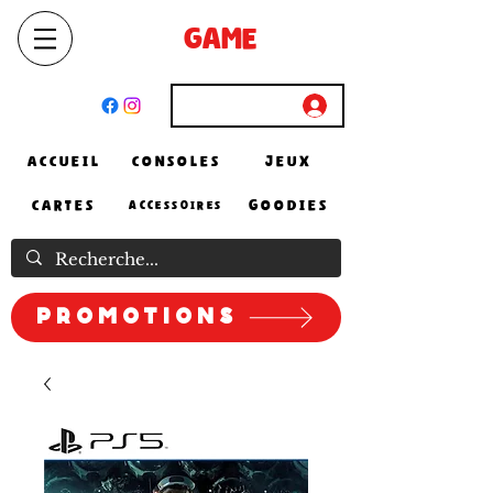
SELECT
GAME
STORE
El Achour, Alger
Connexion
ACCUEIL
CONSOLES
JEUX
CARTES
GOODIES
ACCESSOIRES
Promotions