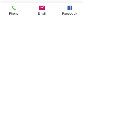
Samedi - Jeudi
10:30 – 19:00
Phone
Email
Facebook
Vendreudi
17:00 – 19:00