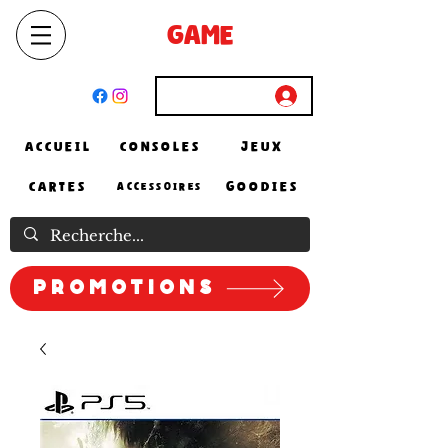
SELECT
GAME
STORE
El Achour, Alger
Connexion
ACCUEIL
CONSOLES
JEUX
CARTES
GOODIES
ACCESSOIRES
Promotions