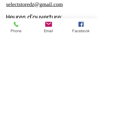
selectstoredz@gmail.com
Heures d'ouverture:
Phone
Email
Facebook
Samedi - Jeudi
10:30 – 19:00
Vendreudi
17:00 – 19:00