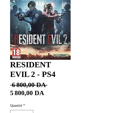
RESIDENT
EVIL 2 - PS4
Prix
 6 800,00 DA 
Prix
original
5 800,00 DA
promotionnel
Quantité
*