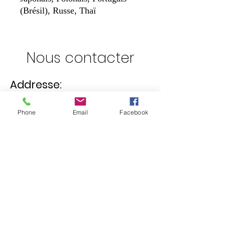
(Brésil), Russe, Thaï
Nous contacter
Addresse:
Lotissement D, lot N°68, Commune El
Phone
Email
Facebook
Achour, Alger.
Contact:
05.55.52.28.70
selectstoredz@gmail.com
Heures d'ouverture: