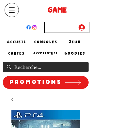
SELECT
GAME
STORE
El Achour, Alger
Connexion
ACCUEIL
CONSOLES
JEUX
CARTES
GOODIES
ACCESSOIRES
Promotions