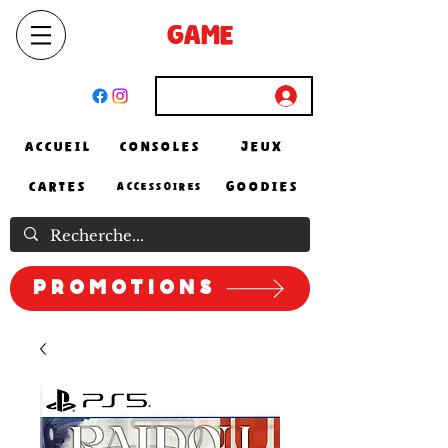
SELECT
GAME
STORE
El Achour, Alger
Connexion
ACCUEIL
CONSOLES
JEUX
CARTES
GOODIES
ACCESSOIRES
Promotions