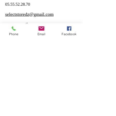
05.55.52.28.70
selectstoredz@gmail.com
Heures d'ouverture:
Phone
Email
Facebook
Samedi - Jeudi
10:30 – 19:00
Vendreudi
17:00 – 19:00