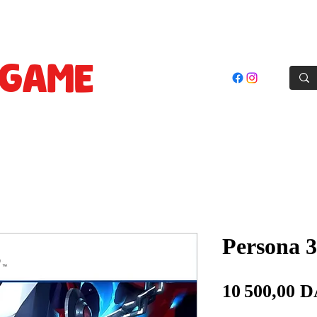
oles
Jeux
Cartes Prepayées
Accessoires
Goodie
GAME
STORE
El Achour, Alger
Persona 3
10 500,00 