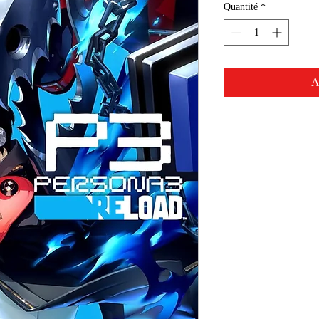
Quantité
*
A