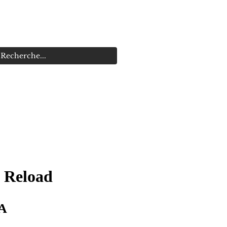
s
Promotions
 Reload
Prix
DA