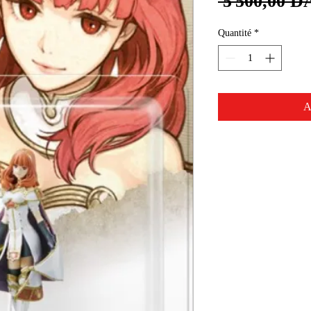
 5 500,00 D
Quantité
*
A