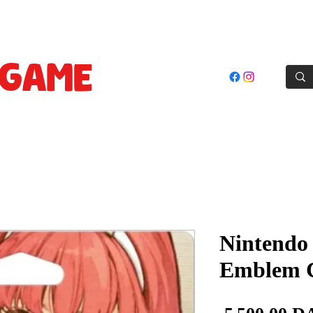
oles
Jeux
Cartes Prepayées
Accessoires
Goodie
GAME
STORE
El Achour, Alger
Nintendo 
Emblem 