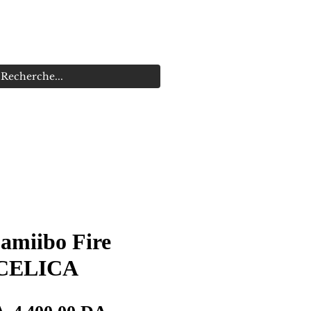
s
Promotions
amiibo Fire
CELICA