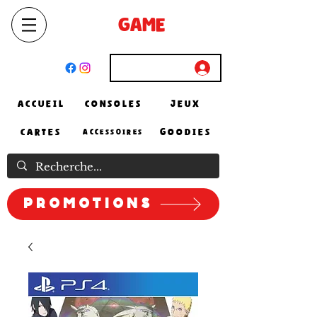
SELECT
GAME
STORE
El Achour, Alger
Connexion
ACCUEIL
CONSOLES
JEUX
CARTES
GOODIES
ACCESSOIRES
Promotions