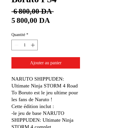
Prix
 6 800,00 DA 
Prix
original
5 800,00 DA
promotionnel
Quantité
*
Ajouter au panier
NARUTO SHIPPUDEN:
Ultimate Ninja STORM 4 Road
To Boruto est le jeu ultime pour
les fans de Naruto !
Cette édition inclut :
-le jeu de base NARUTO
SHIPPUDEN: Ultimate Ninja
STORM 4 complet