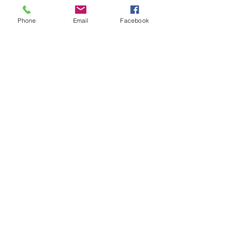
Samedi - Jeudi
10:30 – 19:00
Phone
Email
Facebook
Vendreudi
17:00 – 19:00