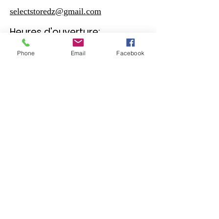
selectstoredz@gmail.com
Heures d'ouverture:
Phone
Email
Facebook
Samedi - Jeudi
10:30 – 19:00
Vendreudi
17:00 – 19:00