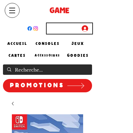
SELECT
GAME
STORE
El Achour, Alger
Connexion
ACCUEIL
CONSOLES
JEUX
CARTES
GOODIES
ACCESSOIRES
Promotions