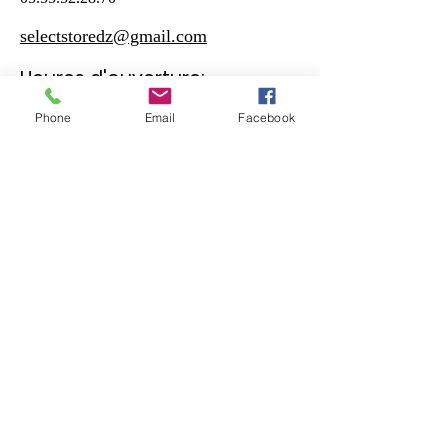
selectstoredz@gmail.com
Heures d'ouverture:
Phone
Email
Facebook
Samedi - Jeudi
10:30 – 19:00
Vendreudi
17:00 – 19:00