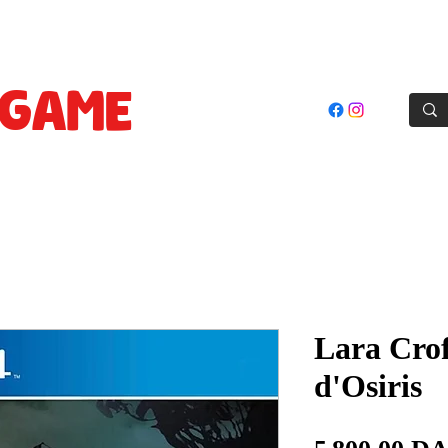
oles
Jeux
Cartes Prepayées
Accessoires
Goodie
GAME
STORE
El Achour, Alger
Lara Crof
d'Osiris