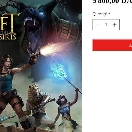
5 800,00 D
Quantité
*
A