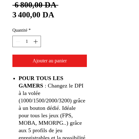
Prix
 6 800,00 DA 
Prix
original
3 400,00 DA
promotionnel
Quantité
*
Ajouter au panier
POUR TOUS LES
GAMERS
: Changez le DPI
à la volée
(1000/1500/2000/3200) grâce
à un bouton dédié. Idéale
pour tous les jeux (FPS,
MOBA, MMORPG..) grâce
aux 5 profils de jeu
enregistrables et la possibilité