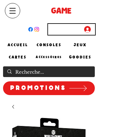
SELECT
GAME
STORE
El Achour, Alger
Connexion
ACCUEIL
CONSOLES
JEUX
CARTES
GOODIES
ACCESSOIRES
Promotions