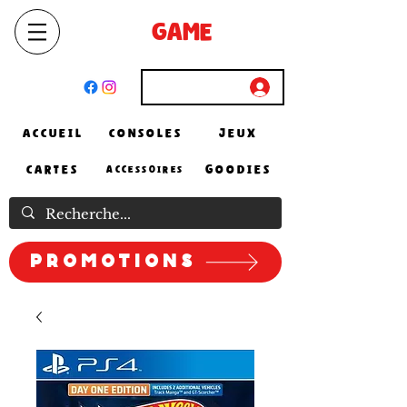
SELECT
GAME
STORE
El Achour, Alger
Connexion
ACCUEIL
CONSOLES
JEUX
CARTES
GOODIES
ACCESSOIRES
Promotions