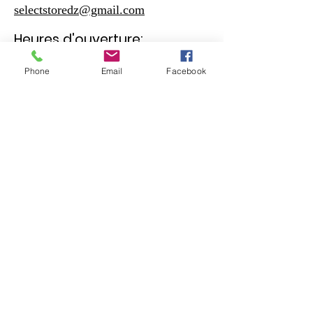
selectstoredz@gmail.com
Heures d'ouverture:
Phone
Email
Facebook
Samedi - Jeudi
10:30 – 19:00
Vendreudi
17:00 – 19:00