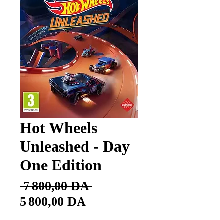
Hot Wheels
Unleashed - Day
One Edition
Prix
 7 800,00 DA 
Prix
original
5 800,00 DA
promotionnel