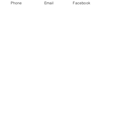
Phone
Email
Facebook
Vendreudi
17:00 – 19:00