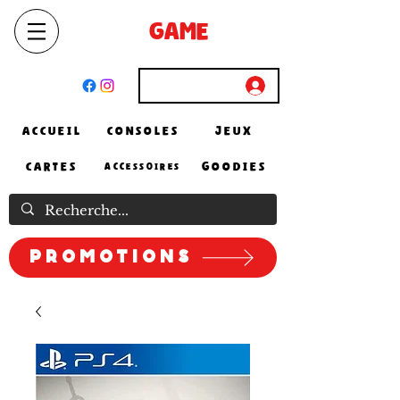
SELECT
GAME
STORE
El Achour, Alger
Connexion
ACCUEIL
CONSOLES
JEUX
CARTES
GOODIES
ACCESSOIRES
Promotions