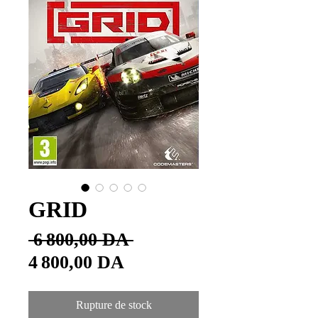
GRID
Prix
 6 800,00 DA 
Prix
original
4 800,00 DA
promotionnel
Rupture de stock