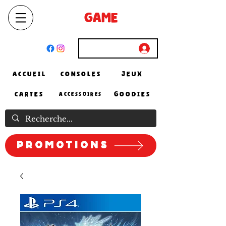
SELECT
GAME
STORE
El Achour, Alger
Connexion
ACCUEIL
CONSOLES
JEUX
CARTES
GOODIES
ACCESSOIRES
Promotions