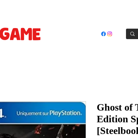
oles
Jeux
Cartes Prepayées
Accessoires
Goodie
GAME
STORE
El Achour, Alger
Ghost of
Edition S
[Steelboo