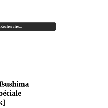
s
Promotions
 Tsushima
péciale
k]