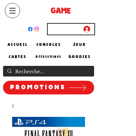
SELECT
GAME
STORE
El Achour, Alger
Connexion
ACCUEIL
CONSOLES
JEUX
CARTES
GOODIES
ACCESSOIRES
Promotions