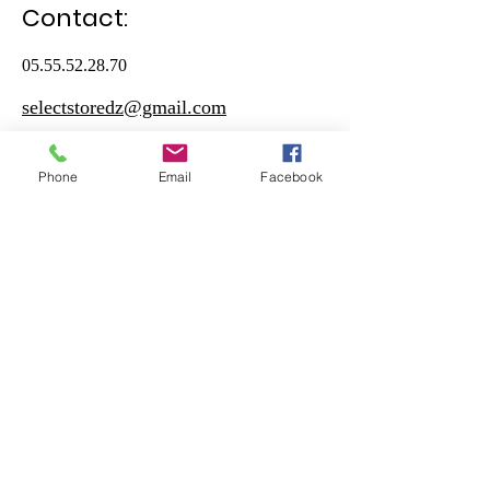
Contact:
05.55.52.28.70
selectstoredz@gmail.com
Heures d'ouverture:
Phone
Email
Facebook
Samedi - Jeudi
10:30 – 19:00
Vendreudi
17:00 – 19:00