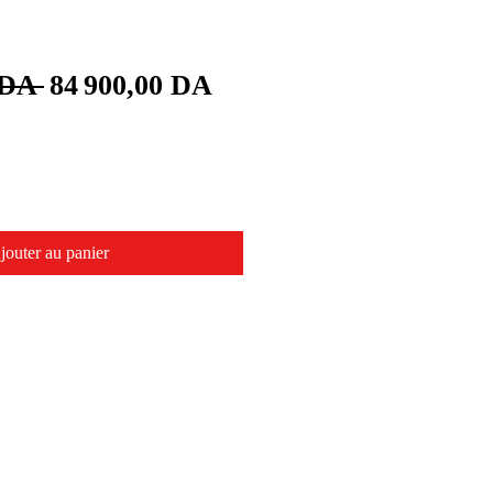
Prix
Prix
 DA 
84 900,00 DA
original
promotionnel
jouter au panier