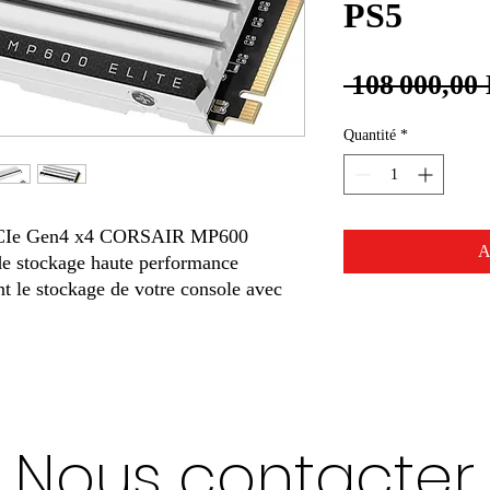
PS5
 108 000,00
Quantité
*
CIe Gen4 x4 CORSAIR MP600
A
de stockage haute performance
nt le stockage de votre console avec
Nous contacter