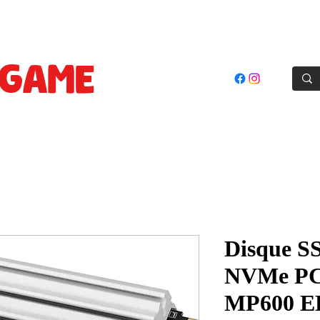
oles
Jeux
Cartes Prepayées
Accessoires
Goodie
GAME
STORE
El Achour, Alger
Disque S
NVMe PC
MP600 EL