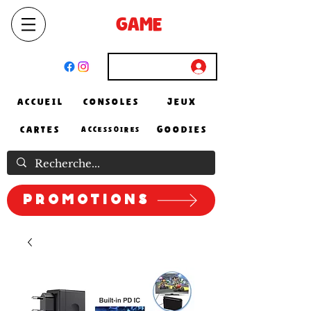
SELECT
GAME
STORE
El Achour, Alger
Connexion
ACCUEIL
CONSOLES
JEUX
CARTES
GOODIES
ACCESSOIRES
Promotions