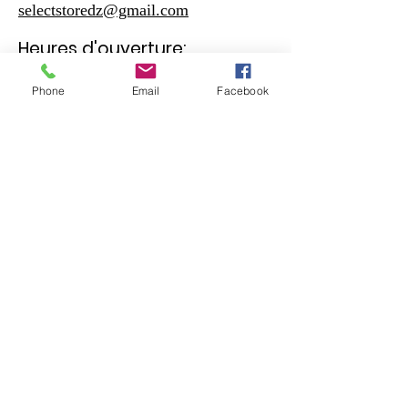
selectstoredz@gmail.com
Heures d'ouverture:
Phone
Email
Facebook
Samedi - Jeudi
10:30 – 19:00
Vendreudi
17:00 – 19:00