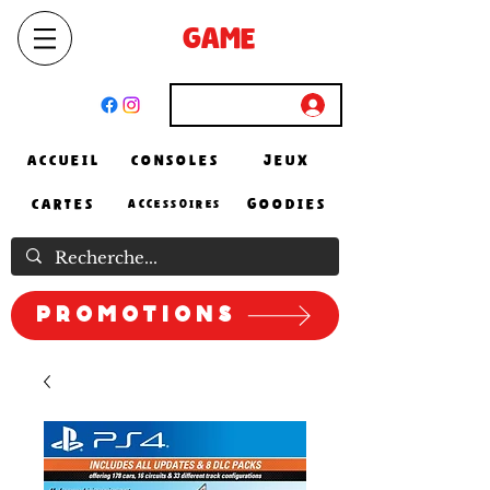
SELECT
GAME
STORE
El Achour, Alger
Connexion
ACCUEIL
CONSOLES
JEUX
CARTES
GOODIES
ACCESSOIRES
Promotions