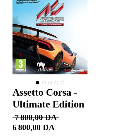
Assetto Corsa -
Ultimate Edition
Prix
 7 800,00 DA 
Prix
original
6 800,00 DA
promotionnel