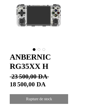
ANBERNIC
RG35XX H
Prix
 23 500,00 DA 
Prix
original
18 500,00 DA
promotionnel
Rupture de stock