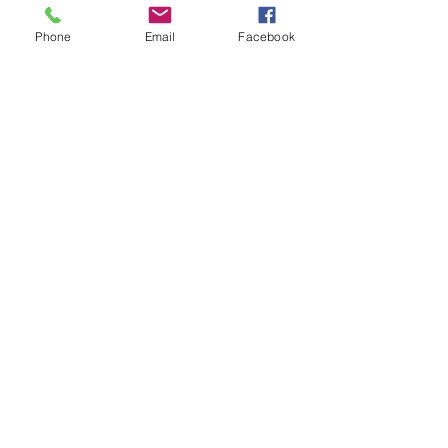
Samedi - Jeudi
10:30 – 19:00
Phone
Email
Facebook
Vendreudi
17:00 – 19:00