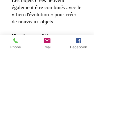
Les objets créés peuvent
également être combinés avec le
« lien d'évolution » pour créer
de nouveaux objets.
Plateforme:
PS4
Sortie
: 29/01/2021
Phone
Email
Facebook
Éditeur:
Koei Tecmo Europe
Ltd
Genre:
RPG
Voix:
Japonais
Langues à l'écran:
Anglais,
Français (France)
Nous contacter
Addresse: