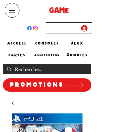
SELECT
GAME
STORE
El Achour, Alger
Connexion
ACCUEIL
CONSOLES
JEUX
CARTES
GOODIES
ACCESSOIRES
Promotions